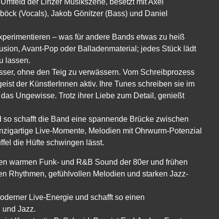
mfeld der Linzer Musikszene, besetzt mit Axel
böck (Vocals), Jakob Gönitzer (Bass) und Daniel
xperimentieren – was für andere Bands etwas zu heiß
Fusion, Avant-Pop oder Balladenmaterial; jedes Stück lädt
u lassen.
ässer, ohne den Teig zu verwässern. Vom Schreibprozess
ist der KünstlerInnen aktiv. Ihre Tunes schreiben sie im
̈r das Ungewisse. Trotz ihrer Liebe zum Detail, genießt
nd so schafft die Band eine spannende Brücke zwischen
einzigartige Live-Momente, Melodien mit Ohrwurm-Potenzial
fel die Hüfte schwingen lässt.
 warmen Funk- und R&B Sound der 80er und frühen
en Rhythmen, gefühlvollen Melodien und starken Jazz-
oderner Live-Energie und schafft so einen
 und Jazz.