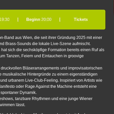
19:30
Beginn
20:00
Tickets
nd aus Wien, die seit ihrer Gründung 2025 mit einer
d Brass-Sounds die lokale Live-Szene aufmischt.
 hat sich die sechsköpfige Formation bereits einen Ruf als
zum Tanzen, Feiern und Eintauchen in groovige
 druckvollen Bläserarrangements und improvisatorischen
he musikalische Hintergründe zu einem eigenständigen
d urbanem Live-Club-Feeling. Inspiriert von Artists wie
Manifesto oder Rage Against the Machine entsteht eine
d spontaner Dynamik.
shows, tanzbare Rhythmen und eine junge Wiener
wimmen lässt.