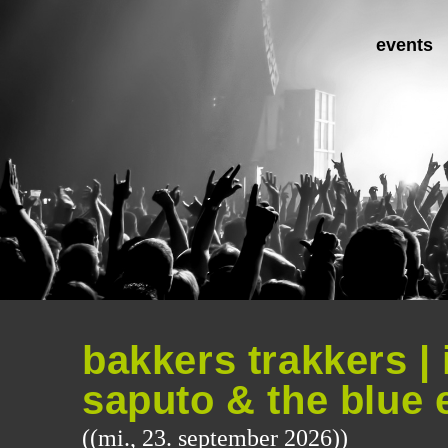
events
bakkers trakkers | 
saputo & the blue 
((mi., 23. september 2026))