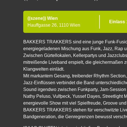
((szene)) Wien
Einlass
Hauffgasse 26, 1110 Wien
BAKKERS TRAKKERS sind eine junge Funk-Fusion-Ba
energiegeladenen Mischung aus Funk, Jazz, Rap un
Zwischen Gürtellokalen, Kellerpartys und Jazzclubs
mitreißende Liveband erspielt, die gleichermaßen 
Klangwelten einlädt.
Mit markantem Gesang, treibender Rhythm Section,
Jazz-Einflüssen verbindet die Band unterschiedlic
Sound irgendwo zwischen Funkparty, Jam-Session un
Nathy Peluso, Vulfpeck, Yussef Dayes, Streetlight 
energievolle Show mit viel Spielfreude, Groove un
BAKKERS TRAKKERS stehen für verschwitzte Live
Bandgeneration, die Genregrenzen bewusst versch