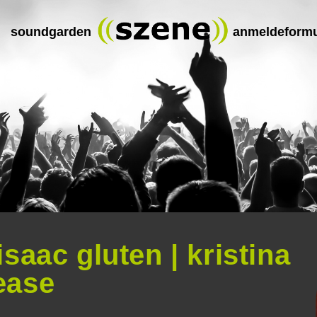
soundgarden
anmeldeformu
isaac gluten | kristina
ease