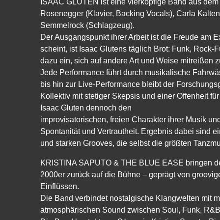
ISAAC GLUTEN ist eine vierköpfige Band aus dem U
Rosenegger (Klavier, Backing Vocals), Carla Kalten
Semmelrock (Schlagzeug).
Der Ausgangspunkt ihrer Arbeit ist die Freude am E
scheint, ist Isaac Glutens täglich Brot: Funk, Rock-
dazu ein, sich auf andere Art und Weise mitreißen z
Jede Performance führt durch musikalische Fahrw
bis hin zur Live-Performance bleibt der Forschungsge
Kollektiv mit stetiger Skepsis und einer Offenheit fu
Isaac Gluten dennoch den
improvisatorischen, freien Charakter ihrer Musik u
Spontanität und Vertrautheit. Ergebnis dabei sind 
und starken Grooves, die selbst die größten Tanzmuf
KRISTINA SAPUTO & THE BLUE EASE bringen den
2000er zurück auf die Bühne – geprägt von groovig
Einflüssen.
Die Band verbindet nostalgische Klangwelten mit m
atmosphärischen Sound zwischen Soul, Funk, R&B