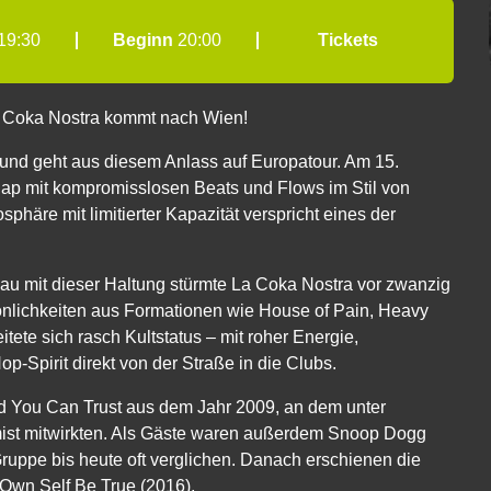
19:30
Beginn
20:00
Tickets
 Coka Nostra kommt nach Wien!
 und geht aus diesem Anlass auf Europatour. Am 15.
Rap mit kompromisslosen Beats und Flows im Stil von
häre mit limitierter Kapazität verspricht eines der
au mit dieser Haltung stürmte La Coka Nostra vor zwanzig
önlichkeiten aus Formationen wie House of Pain, Heavy
tete sich rasch Kultstatus – mit roher Energie,
-Spirit direkt von der Straße in die Clubs.
d You Can Trust aus dem Jahr 2009, an dem unter
hemist mitwirkten. Als Gäste waren außerdem Snoop Dogg
 Gruppe bis heute oft verglichen. Danach erschienen die
 Own Self Be True (2016).