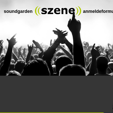
soundgarden
anmeldeformu