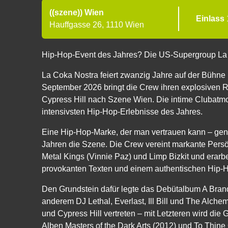
((szene)) Wien
Einlass
Hauffgasse 26, 1110 Wien
Hip-Hop-Event des Jahres? Die US-Supergroup La
La Coka Nostra feiert zwanzig Jahre auf der Bühne
September 2026 bringt die Crew ihren explosiven 
Cypress Hill nach Szene Wien. Die intime Clubatmosp
intensivsten Hip-Hop-Erlebnisse des Jahres.
Eine Hip-Hop-Marke, der man vertrauen kann – gen
Jahren die Szene. Die Crew vereint markante Pers
Metal Kings (Vinnie Paz) und Limp Bizkit und erarbei
provokanten Texten und einem authentischen Hip-Hop
Den Grundstein dafür legte das Debütalbum A Bran
anderem DJ Lethal, Everlast, Ill Bill und The Alc
und Cypress Hill vertreten – mit Letzteren wird die
Alben Masters of the Dark Arts (2012) und To Thine