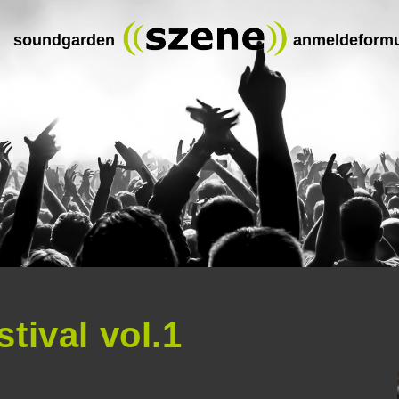
soundgarden
anmeldeformu
stival vol.1