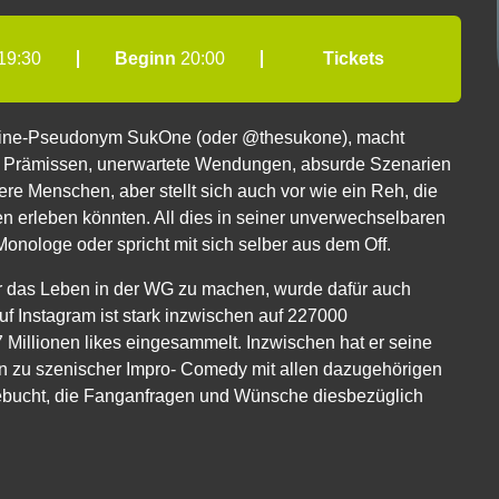
19:30
Beginn
20:00
Tickets
nline-Pseudonym SukOne (oder @thesukone), macht
tive Prämissen, unerwartete Wendungen, absurde Szenarien
dere Menschen, aber stellt sich auch vor wie ein Reh, die
n erleben könnten. All dies in seiner unverwechselbaren
n Monologe oder spricht mit sich selber aus dem Off.
r das Leben in der WG zu machen, wurde dafür auch
auf Instagram ist stark inzwischen auf 227000
 7 Millionen likes eingesammelt. Inzwischen hat er seine
n zu szenischer Impro- Comedy mit allen dazugehörigen
ebucht, die Fanganfragen und Wünsche diesbezüglich