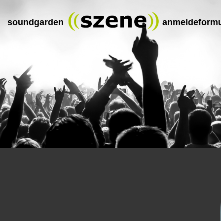
soundgarden
anmeldeformu