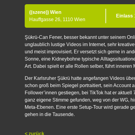
((szene)) Wien
Einlass
Hauffgasse 26, 1110 Wien
Şükrü-Can Fener, besser bekannt unter seinem O
unglaublich lustige Videos im Internet, sehr krea
und meist improvisiert. Er versetzt sich gerne in an
Sonne, eine Kidneybohne typische Alltagssituatione
Art. Dabei spielt er alle Rollen selber, führt innere
Der Karlsruher Şükrü hatte angefangen Videos übe
schon groß beim Spiegel portraitiert, sein Account 
Follower’innen gestiegen, bei TikTok hat er aktuell
ganz eigene Stimme gefunden, weg von der WG, hi
Meta-Ebenen. Eine erste Setup-Tour wird gerade g
gehen in die Tausende.
< zurück